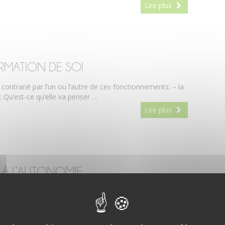
Lire plus
IRMATION DE SOI
ontrarié par l’un ou l’autre de ces fonctionnements: – la
 Qu’est-ce qu’elle va penser …
Lire plus
 À L’AUTONOMIE …
 cet équilibre nécessaire entre l’authenticité et
’est oser être soi, se respecter, …
Lire plus