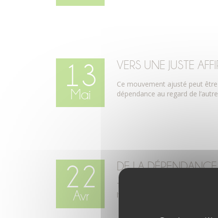
VERS UNE JUSTE AFF
13
Ce mouvement ajusté peut être c
Mai
dépendance au regard de l’autre:
DE LA DÉPENDANCE
22
Tout un chemin, avec pour repère
Avr
l’adaptation ! – L’authenticité, c