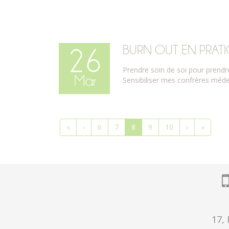
BURN OUT EN PRAT
26
Prendre soin de soi pour prendre 
Mar
Sensibiliser mes confrères méde
«
‹
6
7
8
9
10
›
»
17,