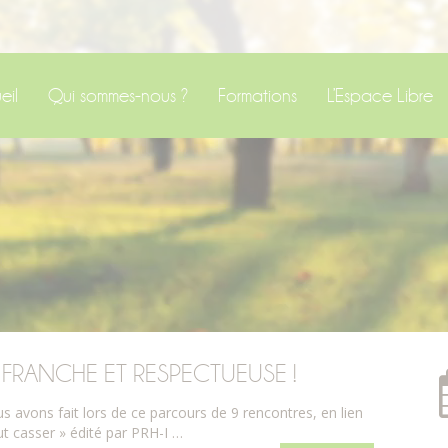
eil
Qui sommes-nous ?
Formations
L’Espace Libre
 FRANCHE ET RESPECTUEUSE !
us avons fait lors de ce parcours de 9 rencontres, en lien
out casser » édité par PRH-I …