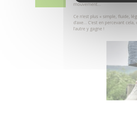
mouvement…
Ce n’est plus « simple, fluide, l
d’axe… C’est en percevant cela, 
l’autre y gagne !