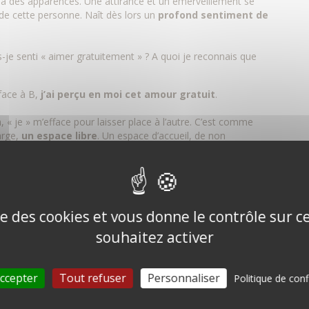
là des apparences. Une attirance et un émerveillement se
 de cette personne. Naît dès lors un
profond sentiment de
-je senti « aimer gratuitement » ? A quoi je reconnais que
 face à B,
j’ai perçu en moi cet amour gratuit
.
« je » m’efface pour laisser place à l’autre. C’est comme
arge,
un espace libre
. Un espace d’accueil, de non
space sans attente. Un espace où l’autre peut être qui il
ple, fluide, léger … sans attente … pleinement libre…
mble, confiant, ancré, au service de l’autre, de la vie !
ise des cookies et vous donne le contrôle sur 
souhaitez activer
voir peur… Peur que l’autre se perde, ne fasse pas le bon
ne la mauvaise décision … Et je perçois alors combien
ccepter
Tout refuser
Personnaliser
Politique de conf
me ferme. Je ne suis plus réellement à son écoute, à sa
re pression, d’influencer … C’est alors ma peur qui guide le