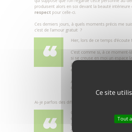
qui suppose que l’on regarde cette personne au-de
produisent alors en soi devant la beauté intérieure
respect
pour celle-ci.
Ces derniers jours, à quels moments précis me suis
c’est de l’amour gratuit ?
Hier, lors de ce temps d’écoute
C’est comme si, à ce moment-là, 
si se creuse en moi un espace l
jugement, de bienveillance. Un e
est sans condition !
A ce moment-là, c’est en moi sim
c’est offert ! Je me sens alors hu
Ce site util
Ai-je parfois des difficultés à aimer gratuitement ?
Oui, clairement ! Il m’arrive d’a
choix, se trompe de route, pren
Tout a
cette peur me tend, me crispe, 
disposition… Je suis tenté de fai