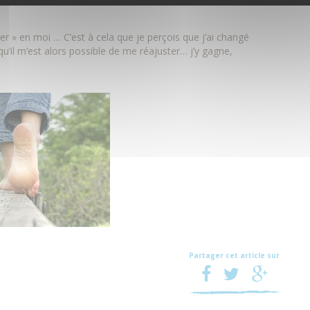
éger » en moi … C’est à cela que je perçois que j’ai changé
qu’il m’est alors possible de me réajuster… j’y gagne,
Partager cet article sur