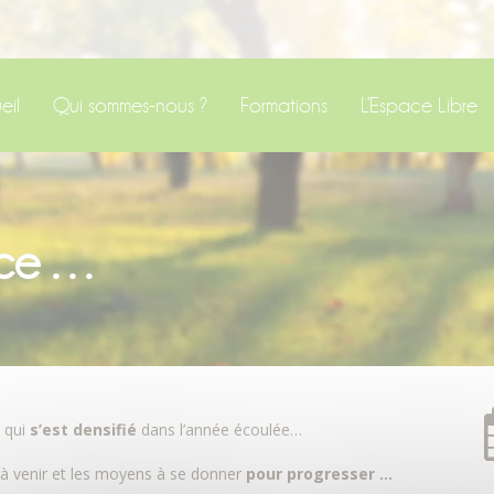
eil
Qui sommes-nous ?
Formations
L’Espace Libre
nce …
e qui
s’est densifié
dans l’année écoulée…
ée à venir et les moyens à se donner
pour progresser …