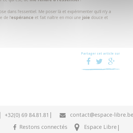
e dans l’essentiel. Me poser là et expérimenter qu’il n’y a
 de l’
espérance
et fait naître en moi une
joie
douce et
Partager cet article sur
|
contact@espace-libre.b
+32(0) 69 84.81.81
Restons connectés
|
Espace Libre