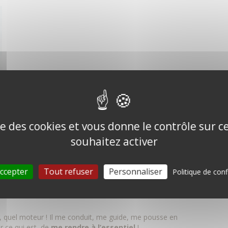
 je vis,
accueillir
et déposer ma sensation, mon vécu,
 maîtriser … C’est le plus efficace, cela me remet dans mon
 ma vie en main !
ise des cookies et vous donne le contrôle sur 
 pas en danger ! Il me rend plus présent, plus disponible à
souhaitez activer
justée d’
être présent
!
ccepter
Tout refuser
Personnaliser
Politique de conf
t m’enseigne, il me rappel mes limites !
Un sage
à
 quel moteur ! Il me conduit, me guide, me pousse en
r ce qui est, de
me rendre à l’essentiel
!