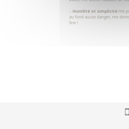
–
Humilité et simplicité
me pos
au fond aucun danger, me donne
fine !