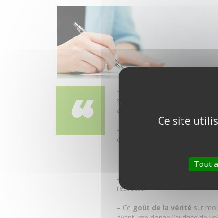
– Me mettre à l’écoute de ce que
sans vouloir les refouler ou les
axe. Je sens alors que je prends
Ce site util
– Le
lâcher prise
, il ne me met
ce qui est !
– La
discretion
, une manière a
Tout a
–
Mon corps
, il me renseigne e
respecter !
– Ce
goût de la vérité
sur moi,
avant, me donne l’audace de voi