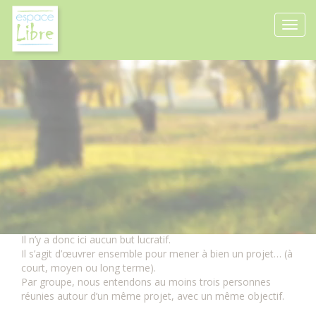
Panneau de gestion des cookies
Oeuvrer ensemble : une
dynamique à tisser…
Durée de la formation : 1/2 journée / 4 heures
Pour quel public ?
Ce module s’adresse à des groupes de personnes qui ont
choisi de s’engager dans une œuvre à dimension sociale.
Il n’y a donc ici aucun but lucratif.
Il s’agit d’œuvrer ensemble pour mener à bien un projet… (à
court, moyen ou long terme).
Par groupe, nous entendons au moins trois personnes
réunies autour d’un même projet, avec un même objectif.