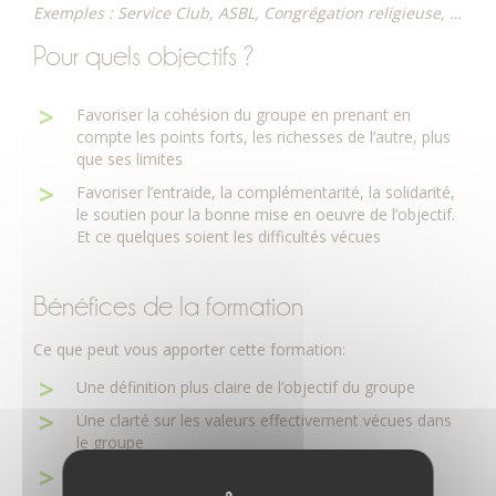
Exemples : Service Club, ASBL, Congrégation religieuse, …
Pour quels objectifs ?
Favoriser la cohésion du groupe en prenant en
compte les points forts, les richesses de l’autre, plus
que ses limites
Favoriser l’entraide, la complémentarité, la solidarité,
le soutien pour la bonne mise en oeuvre de l’objectif.
Et ce quelques soient les difficultés vécues
Bénéfices de la formation
Ce que peut vous apporter cette formation:
Une définition plus claire de l’objectif du groupe
Une clarté sur les valeurs effectivement vécues dans
le groupe
Se sentir reconnu en tant qu’acteur au sein de ce