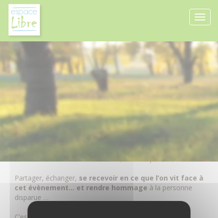
Panneau de gestion des cookies
Inattendue… supervision !
Un accompagnement au service de l’unité du groupe …
L’inattendu s’est produit, l’émotion à tout pris… les larmes
coulent … c’est injuste ?!
Offrir un espace temps pour se dire, s’écouter, se recevoir
au coeur même de nos émotions, de nos questions.
Partager, échanger,
se recevoir en ce que l’on vit face à
cet évènement… et rendre hommage
à la personne
disparue …
C’est oser notre simple humanité, c’est prendre soin de