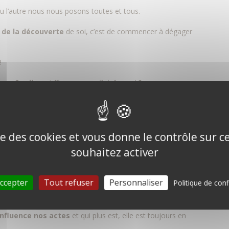
ou l’autre nous nous posons toutes et tous.
 de la découverte
de soi, c’est de commencer à dégager
!
on: «
Quelle est l’image que j’ai de moi ?
»
t positivement ?
t négativement ?
ise des cookies et vous donne le contrôle sur 
on les moments, les situations, les personnes que je
souhaitez activer
ccepter
Tout refuser
Personnaliser
Politique de conf
 est important, car
cette image n’est pas neutre.
influence nos actes
et qui plus est, elle est toujours en