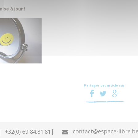
mise à jour
!
Partager cet article sur
|
contact@espace-libre.b
+32(0) 69 84.81.81