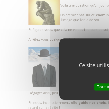
Voilà une question qu’un jour 
Un premier pas sur ce
chemin
l’image que l’on a de soi.
Et figurez-vous, que cela ne va pas toujours de soi 
Arrêtez-vous quelques instants face à cette questi
– Est-ce que je me vois surtou
– Est-ce que je me vois surtou
Ce site util
– Est-ce que cela varie sel
rencontre ? …
Tout a
Dégager ainsi, peu à peu, l’image que l’on a de soi
En nous, inconsciemment,
elle guide nos choix
,
retard sur la réalité !